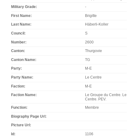
Military Grade
-
First Name
Brigitte
Last Name
Häberli-Koller
Council
S
Number
2600
Canton
Thurgovie
Canton Name
TG
Party
M-E
Party Name
Le Centre
Faction
M-E
Faction Name
Le Groupe du Centre. Le
Centre. PEV.
Function
Membre
Biography Page Url
Picture Url
Id
1106