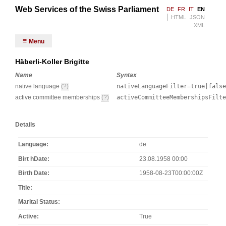
Web Services of the Swiss Parliament
DE
FR
IT
EN
HTML
JSON
XML
Menu
Häberli-Koller Brigitte
Name
Syntax
native language
(?)
nativeLanguageFilter=true|false
active committee memberships
(?)
activeCommitteeMembershipsFilt
Details
Language
de
Birt hDate
23.08.1958 00:00
Birth Date
1958-08-23T00:00:00Z
Title
Marital Status
Active
True