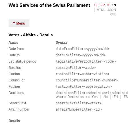
Web Services of the Swiss Parliament
DE
FR
IT
EN
HTML
JSON
XML
Menu
Votes - Affairs - Details
Name
Syntax
Date from
dateFromFilter=<yyyy/mm/dd>
Date to
dateToFilter=<yyyy/mm/dd>
Legislative period
legislativePeriodFilter=<code>
Session
sessionFilter=<code>
Canton
cantonFilter=<abbreviation>
Councillor
councillorNumberFilter=<number>
Faction
factionFilter=<abbreviation>
Decisions
decisionsFilter=<decision>[;<decisio
where Decision := Yes | No | EH | ES
Search text
searchTextFilter=<text>
Affair number
affairNumberFilter=<id>
Details