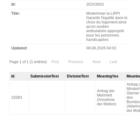
Id
20243003
Title
Moderniser la LIPPI.
Garantir l'égalité dans le
choix du logement ainsi
qu'un soutien
ambulatoire approprié
pour les personnes
handicapées
Updated
08.08.2026 04:03
Page 1 of 1 (1 entries)
First
Previous
Next
Last
Id
SubmissionText
DivisionText
MeaningYes
Meanin
Antrag 
Minderh
Antrag der
Glarner
Mehrheit
32083
des
(Annahme
Bundes
der Motion)
(Ableh
der Mot