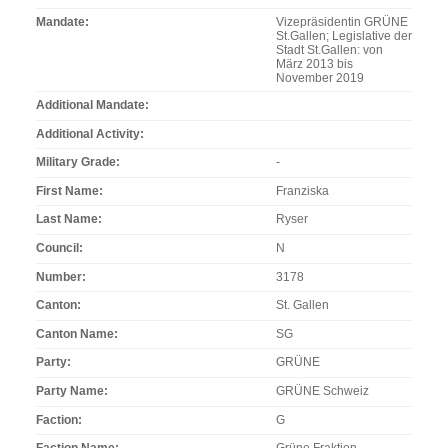
Mandate
Vizepräsidentin GRÜNE
St.Gallen; Legislative der
Stadt St.Gallen: von
März 2013 bis
November 2019
Additional Mandate
Additional Activity
Military Grade
-
First Name
Franziska
Last Name
Ryser
Council
N
Number
3178
Canton
St. Gallen
Canton Name
SG
Party
GRÜNE
Party Name
GRÜNE Schweiz
Faction
G