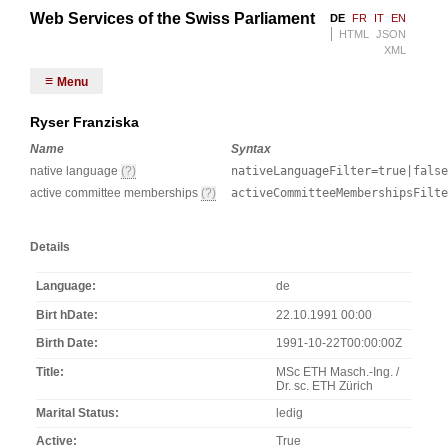
Web Services of the Swiss Parliament
DE
FR
IT
EN
HTML
JSON
XML
Menu
Ryser Franziska
Name
Syntax
native language
(?)
nativeLanguageFilter=true|false
active committee memberships
(?)
activeCommitteeMembershipsFilt
Details
Language
de
Birt hDate
22.10.1991 00:00
Birth Date
1991-10-22T00:00:00Z
Title
MSc ETH Masch.-Ing. /
Dr. sc. ETH Zürich
Marital Status
ledig
Active
True