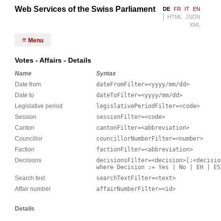
Web Services of the Swiss Parliament
DE
FR
IT
EN
HTML
JSON
XML
Menu
Votes - Affairs - Details
Name
Syntax
Date from
dateFromFilter=<yyyy/mm/dd>
Date to
dateToFilter=<yyyy/mm/dd>
Legislative period
legislativePeriodFilter=<code>
Session
sessionFilter=<code>
Canton
cantonFilter=<abbreviation>
Councillor
councillorNumberFilter=<number>
Faction
factionFilter=<abbreviation>
Decisions
decisionsFilter=<decision>[;<decisio
where Decision := Yes | No | EH | ES
Search text
searchTextFilter=<text>
Affair number
affairNumberFilter=<id>
Details