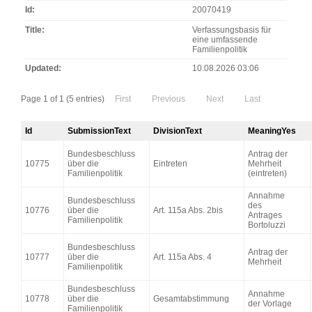
Id
20070419
Title
Verfassungsbasis für
eine umfassende
Familienpolitik
Updated
10.08.2026 03:06
Page 1 of 1 (5 entries)
First
Previous
Next
Last
Id
SubmissionText
DivisionText
MeaningYes
Bundesbeschluss
Antrag der
10775
über die
Eintreten
Mehrheit
Familienpolitik
(eintreten)
Annahme
Bundesbeschluss
des
10776
über die
Art. 115a Abs. 2bis
Antrages
Familienpolitik
Bortoluzzi
Bundesbeschluss
Antrag der
10777
über die
Art. 115a Abs. 4
Mehrheit
Familienpolitik
Bundesbeschluss
Annahme
10778
über die
Gesamtabstimmung
der Vorlage
Familienpolitik