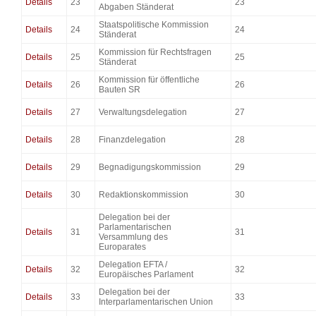
Details
23
23
Abgaben Ständerat
Staatspolitische Kommission
Details
24
24
Ständerat
Kommission für Rechtsfragen
Details
25
25
Ständerat
Kommission für öffentliche
Details
26
26
Bauten SR
Details
27
Verwaltungsdelegation
27
Details
28
Finanzdelegation
28
Details
29
Begnadigungskommission
29
Details
30
Redaktionskommission
30
Delegation bei der
Parlamentarischen
Details
31
31
Versammlung des
Europarates
Delegation EFTA /
Details
32
32
Europäisches Parlament
Delegation bei der
Details
33
33
Interparlamentarischen Union