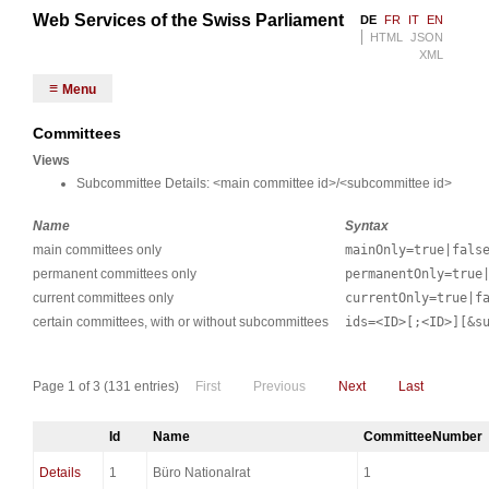
Web Services of the Swiss Parliament
DE
FR
IT
EN
HTML
JSON
XML
Menu
Committees
Views
Subcommittee Details: <main committee id>/<subcommittee id>
Name
Syntax
main committees only
mainOnly=true|fals
permanent committees only
permanentOnly=true
current committees only
currentOnly=true|f
certain committees, with or without subcommittees
ids=<ID>[;<ID>][&s
Page 1 of 3 (131 entries)
First
Previous
Next
Last
Id
Name
CommitteeNumber
Details
1
Büro Nationalrat
1