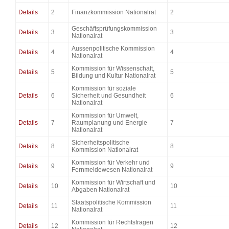
Details
2
Finanzkommission Nationalrat
2
Geschäftsprüfungskommission
Details
3
3
Nationalrat
Aussenpolitische Kommission
Details
4
4
Nationalrat
Kommission für Wissenschaft,
Details
5
5
Bildung und Kultur Nationalrat
Kommission für soziale
Details
6
Sicherheit und Gesundheit
6
Nationalrat
Kommission für Umwelt,
Details
7
Raumplanung und Energie
7
Nationalrat
Sicherheitspolitische
Details
8
8
Kommission Nationalrat
Kommission für Verkehr und
Details
9
9
Fernmeldewesen Nationalrat
Kommission für Wirtschaft und
Details
10
10
Abgaben Nationalrat
Staatspolitische Kommission
Details
11
11
Nationalrat
Kommission für Rechtsfragen
Details
12
12